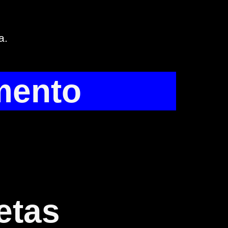
a.
mento
etas